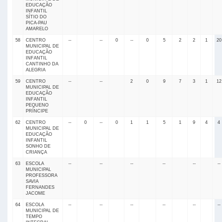
EDUCAÇÃO
INFANTIL
SÍTIO DO
PICA-PAU
AMARELO
58
CENTRO
--
--
0
--
0
5
2
2
1
20
MUNICIPAL DE
EDUCAÇÃO
INFANTIL
CANTINHO DA
ALEGRIA
59
CENTRO
--
--
2
0
9
7
3
1
12
MUNICIPAL DE
EDUCAÇÃO
INFANTIL
PEQUENO
PRÍNCIPE
62
CENTRO
--
0
--
0
1
1
5
1
9
4
4
MUNICIPAL DE
EDUCAÇÃO
INFANTIL
SONHO DE
CRIANÇA
63
ESCOLA
--
--
--
--
--
--
MUNICIPAL
PROFESSORA
SAVIA
FERNANDES
JACOME
64
ESCOLA
--
--
--
--
--
--
MUNICIPAL DE
TEMPO