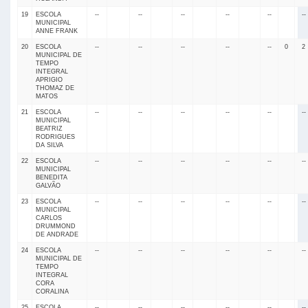
19
ESCOLA
--
--
--
--
--
--
MUNICIPAL
ANNE FRANK
20
ESCOLA
--
--
--
--
--
0
2
MUNICIPAL DE
TEMPO
INTEGRAL
APRIGIO
THOMAZ DE
MATOS
21
ESCOLA
--
--
--
--
--
--
MUNICIPAL
BEATRIZ
RODRIGUES
DA SILVA
22
ESCOLA
--
--
--
--
--
--
MUNICIPAL
BENEDITA
GALVÃO
23
ESCOLA
--
--
--
--
--
--
MUNICIPAL
CARLOS
DRUMMOND
DE ANDRADE
24
ESCOLA
--
--
--
--
--
--
MUNICIPAL DE
TEMPO
INTEGRAL
CORA
CORALINA
25
ESCOLA
--
--
--
--
--
--