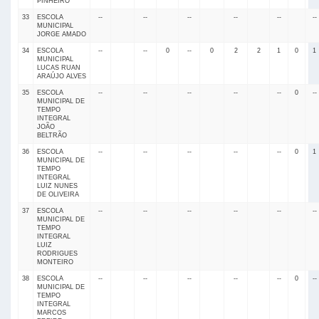
PINHEIRO
33
ESCOLA
--
--
--
--
--
--
MUNICIPAL
JORGE AMADO
34
ESCOLA
--
--
0
--
0
2
2
1
0
1
MUNICIPAL
LUCAS RUAN
ARAÚJO ALVES
35
ESCOLA
--
--
--
--
--
0
--
MUNICIPAL DE
TEMPO
INTEGRAL
JOÃO
BELTRÃO
36
ESCOLA
--
--
--
--
--
0
1
MUNICIPAL DE
TEMPO
INTEGRAL
LUIZ NUNES
DE OLIVEIRA
37
ESCOLA
--
--
--
--
--
--
MUNICIPAL DE
TEMPO
INTEGRAL
LUIZ
RODRIGUES
MONTEIRO
38
ESCOLA
--
--
--
--
--
0
--
MUNICIPAL DE
TEMPO
INTEGRAL
MARCOS