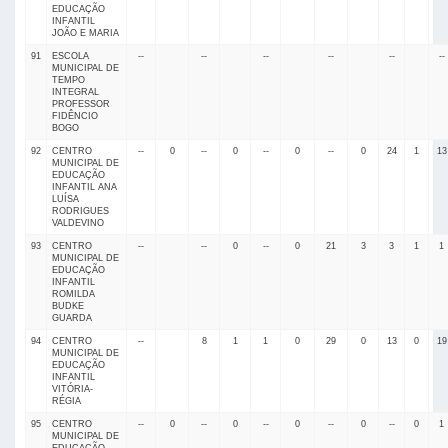
EDUCAÇÃO
INFANTIL
JOÃO E MARIA
91
ESCOLA
--
--
--
--
--
--
MUNICIPAL DE
TEMPO
INTEGRAL
PROFESSOR
FIDÊNCIO
BOGO
92
CENTRO
--
0
--
0
--
0
--
0
24
1
13
MUNICIPAL DE
EDUCAÇÃO
INFANTIL ANA
LUÍSA
RODRIGUES
VALDEVINO
93
CENTRO
--
--
0
--
0
21
3
3
1
1
MUNICIPAL DE
EDUCAÇÃO
INFANTIL
ROMILDA
BUDKE
GUARDA
94
CENTRO
--
8
1
1
0
29
0
13
0
19
MUNICIPAL DE
EDUCAÇÃO
INFANTIL
VITÓRIA-
RÉGIA
95
CENTRO
--
0
--
0
--
0
--
0
--
0
1
MUNICIPAL DE