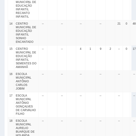
MUNICIPAL DE
EDUCAÇÃO
INFANTIL
RECANTO
INFANTIL
14
CENTRO
--
--
--
--
21
0
48
MUNICIPAL DE
EDUCAÇÃO
INFANTIL
SONHO
ENCANTADO
15
CENTRO
--
--
4
1
9
2
--
0
17
MUNICIPAL DE
EDUCAÇÃO
INFANTIL
SEMENTES DO
AMANHÃ
16
ESCOLA
--
--
--
--
--
--
MUNICIPAL
ANTÔNIO
CARLOS
JOBIM
17
ESCOLA
--
--
--
--
--
--
MUNICIPAL
ANTÔNIO
GONÇALVES
DE CARVALHO
FILHO
18
ESCOLA
--
--
--
--
--
--
MUNICIPAL
AURELIO
BUARQUE DE
HOLANDA