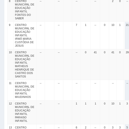
8
CENTRO
--
--
--
--
2
0
--
MUNICIPAL DE
EDUCAÇÃO
INFANTIL
FONTES DO
SABER
9
CENTRO
--
--
7
1
--
0
10
1
21
MUNICIPAL DE
EDUCAÇÃO
INFANTIL
IRMÃ MARIA
CUSTÓDIA DE
JESUS
10
CENTRO
--
--
--
0
41
0
41
0
29
MUNICIPAL DE
EDUCAÇÃO
INFANTIL
MATHEUS
HENRIQUE DE
CASTRO DOS
SANTOS
11
CENTRO
--
--
--
--
--
--
MUNICIPAL DE
EDUCAÇÃO
INFANTIL
MIUDINHOS
12
CENTRO
--
--
1
1
1
0
10
1
3
MUNICIPAL DE
EDUCAÇÃO
INFANTIL
PARAISO
INFANTIL
13
CENTRO
--
--
6
2
--
0
3
3
5