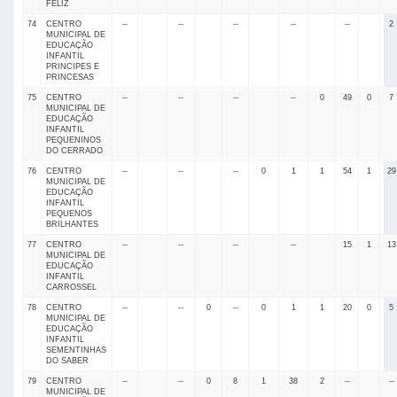
FELIZ
74
CENTRO
--
--
--
--
--
2
MUNICIPAL DE
EDUCAÇÃO
INFANTIL
PRINCIPES E
PRINCESAS
75
CENTRO
--
--
--
--
0
49
0
7
MUNICIPAL DE
EDUCAÇÃO
INFANTIL
PEQUENINOS
DO CERRADO
76
CENTRO
--
--
--
0
1
1
54
1
29
MUNICIPAL DE
EDUCAÇÃO
INFANTIL
PEQUENOS
BRILHANTES
77
CENTRO
--
--
--
--
15
1
13
MUNICIPAL DE
EDUCAÇÃO
INFANTIL
CARROSSEL
78
CENTRO
--
--
0
--
0
1
1
20
0
5
MUNICIPAL DE
EDUCAÇÃO
INFANTIL
SEMENTINHAS
DO SABER
79
CENTRO
--
--
0
8
1
38
2
--
--
MUNICIPAL DE