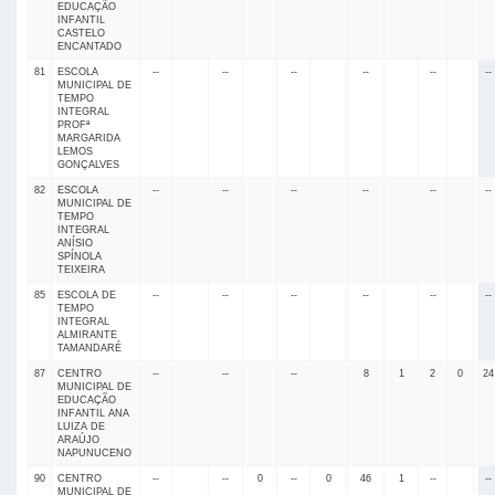
EDUCAÇÃO
INFANTIL
CASTELO
ENCANTADO
81
ESCOLA
--
--
--
--
--
--
MUNICIPAL DE
TEMPO
INTEGRAL
PROFª
MARGARIDA
LEMOS
GONÇALVES
82
ESCOLA
--
--
--
--
--
--
MUNICIPAL DE
TEMPO
INTEGRAL
ANÍSIO
SPÍNOLA
TEIXEIRA
85
ESCOLA DE
--
--
--
--
--
--
TEMPO
INTEGRAL
ALMIRANTE
TAMANDARÉ
87
CENTRO
--
--
--
8
1
2
0
24
MUNICIPAL DE
EDUCAÇÃO
INFANTIL ANA
LUIZA DE
ARAÚJO
NAPUNUCENO
90
CENTRO
--
--
0
--
0
46
1
--
--
MUNICIPAL DE