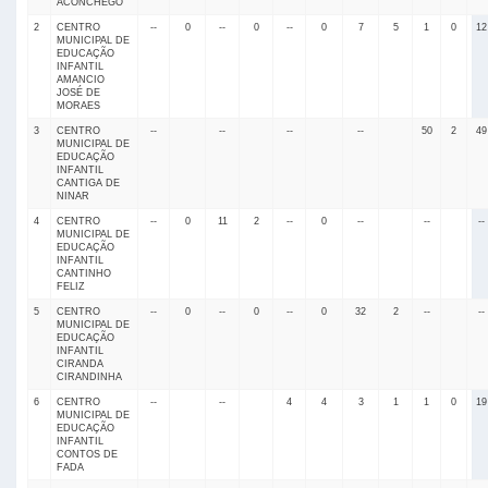
ACONCHEGO
2
CENTRO
--
0
--
0
--
0
7
5
1
0
12
MUNICIPAL DE
EDUCAÇÃO
INFANTIL
AMANCIO
JOSÉ DE
MORAES
3
CENTRO
--
--
--
--
50
2
49
MUNICIPAL DE
EDUCAÇÃO
INFANTIL
CANTIGA DE
NINAR
4
CENTRO
--
0
11
2
--
0
--
--
--
MUNICIPAL DE
EDUCAÇÃO
INFANTIL
CANTINHO
FELIZ
5
CENTRO
--
0
--
0
--
0
32
2
--
--
MUNICIPAL DE
EDUCAÇÃO
INFANTIL
CIRANDA
CIRANDINHA
6
CENTRO
--
--
4
4
3
1
1
0
19
MUNICIPAL DE
EDUCAÇÃO
INFANTIL
CONTOS DE
FADA