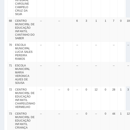
INTEGRAL
CAROLINE
CAMPELO
CRUZ DA
SILVA
68
CENTRO
--
--
6
3
1
1
7
0
19
MUNICIPAL DE
EDUCAÇÃO
INFANTIL
CANTINHO DO
SABER
70
ESCOLA
--
--
--
--
--
--
MUNICIPAL
LUCIA SALES
PEREIRA
RAMOS
71
ESCOLA
--
--
--
--
--
--
MUNICIPAL
MARIA
VERONICA
ALVES DE
SOUSA
72
CENTRO
--
--
0
--
0
12
0
28
1
3
MUNICIPAL DE
EDUCAÇÃO
INFANTIL
CHAPEUZINHO
VERMELHO
73
CENTRO
--
--
--
0
--
0
44
1
12
MUNICIPAL DE
EDUCAÇÃO
INFANTIL
CRIANÇA