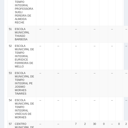
TEMPO
INTEGRAL
PROFESSORA
SUELI
PEREIRA DE
ALMEIDA
RECHE
51
ESCOLA
--
--
--
--
--
--
MUNICIPAL
THIAGO
BARBOSA
52
ESCOLA
--
--
--
--
--
--
MUNICIPAL DE
TEMPO
INTEGRAL
EURIDICE
FERREIRA DE
MELLO
53
ESCOLA
--
--
--
--
--
--
MUNICIPAL DE
TEMPO
INTEGRAL PE
JOSIMO
MORAES
TAVARES
54
ESCOLA
--
--
--
--
--
--
MUNICIPAL DE
TEMPO
INTEGRAL
VINÍCIUS DE
MORAES
57
CENTRO
--
--
7
2
30
0
--
0
2
MUNICIPAL DE