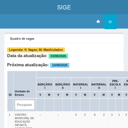
SIGE
Quadro de vagas
Legenda: V: Vagas; M: Matrículados
Data da atualização:
03/08/2026
Próxima atualização:
10/08/2026
PRE-
P
BERÇÁRIO
BERÇÁRIO
MATERNAL
MATERNAL
ESCOLA
ES
I
II
I
II
I
Unidade de
ID
Ensino
V
M
V
M
V
M
V
M
V
M
V
1
CENTRO
--
--
3
2
9
2
3
1
3
MUNICIPAL DE
EDUCAÇÃO
INFANTIL